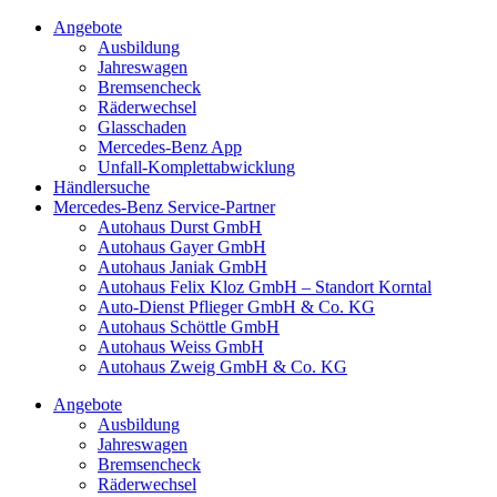
Angebote
Ausbildung
Jahreswagen
Bremsencheck
Räderwechsel
Glasschaden
Mercedes-Benz App
Unfall-Komplettabwicklung
Händlersuche
Mercedes-Benz Service-Partner
Autohaus Durst GmbH
Autohaus Gayer GmbH
Autohaus Janiak GmbH
Autohaus Felix Kloz GmbH – Standort Korntal
Auto-Dienst Pflieger GmbH & Co. KG
Autohaus Schöttle GmbH
Autohaus Weiss GmbH
Autohaus Zweig GmbH & Co. KG
Angebote
Ausbildung
Jahreswagen
Bremsencheck
Räderwechsel