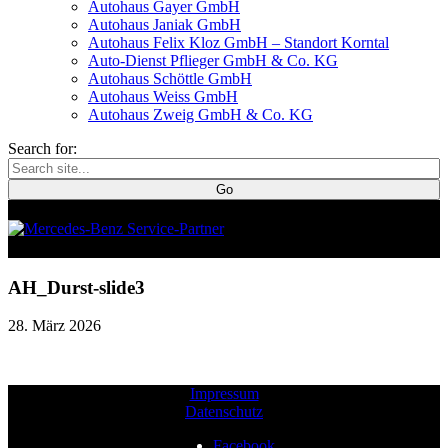
Autohaus Gayer GmbH
Autohaus Janiak GmbH
Autohaus Felix Kloz GmbH – Standort Korntal
Auto-Dienst Pflieger GmbH & Co. KG
Autohaus Schöttle GmbH
Autohaus Weiss GmbH
Autohaus Zweig GmbH & Co. KG
Search for:
AH_Durst-slide3
28. März 2026
Impressum
Datenschutz
Facebook