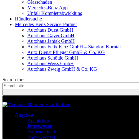
Glasschaden
Mercedes-Benz App
Unfall-Komplettabwicklung
Händlersuche
Mercedes-Benz Service-Partner
Autohaus Durst GmbH
Autohaus Gayer GmbH
Autohaus Janiak GmbH
Autohaus Felix Kloz GmbH – Standort Korntal
Auto-Dienst Pflieger GmbH & Co. KG
Autohaus Schöttle GmbH
Autohaus Weiss GmbH
Autohaus Zweig GmbH & Co. KG
Search for:
Angebote
Ausbildung
Jahreswagen
Bremsencheck
Räderwechsel