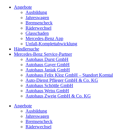
Angebote
Ausbildung
Jahreswagen
Bremsencheck
Räderwechsel
Glasschaden
Mercedes-Benz App
Unfall-Komplettabwicklung
Händlersuche
Mercedes-Benz Service-Partner
Autohaus Durst GmbH
Autohaus Gayer GmbH
Autohaus Janiak GmbH
Autohaus Felix Kloz GmbH – Standort Korntal
Auto-Dienst Pflieger GmbH & Co. KG
Autohaus Schöttle GmbH
Autohaus Weiss GmbH
Autohaus Zweig GmbH & Co. KG
Angebote
Ausbildung
Jahreswagen
Bremsencheck
Räderwechsel