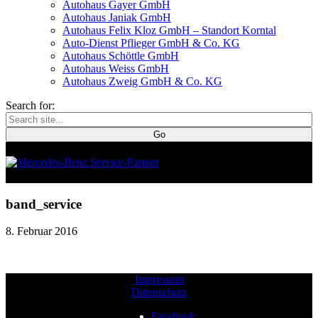
Autohaus Gayer GmbH
Autohaus Janiak GmbH
Autohaus Felix Kloz GmbH – Standort Korntal
Auto-Dienst Pflieger GmbH & Co. KG
Autohaus Schöttle GmbH
Autohaus Weiss GmbH
Autohaus Zweig GmbH & Co. KG
Search for:
band_service
8. Februar 2016
Impressum
Datenschutz
Facebook