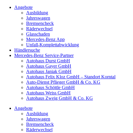
Angebote
Ausbildung
Jahreswagen
Bremsencheck
Räderwechsel
Glasschaden
Mercedes-Benz App
Unfall-Komplettabwicklung
Händlersuche
Mercedes-Benz Service-Partner
Autohaus Durst GmbH
Autohaus Gayer GmbH
Autohaus Janiak GmbH
Autohaus Felix Kloz GmbH – Standort Korntal
Auto-Dienst Pflieger GmbH & Co. KG
Autohaus Schöttle GmbH
Autohaus Weiss GmbH
Autohaus Zweig GmbH & Co. KG
Angebote
Ausbildung
Jahreswagen
Bremsencheck
Räderwechsel