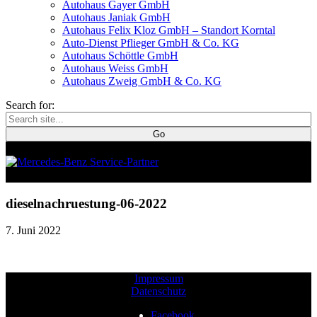
Autohaus Gayer GmbH
Autohaus Janiak GmbH
Autohaus Felix Kloz GmbH – Standort Korntal
Auto-Dienst Pflieger GmbH & Co. KG
Autohaus Schöttle GmbH
Autohaus Weiss GmbH
Autohaus Zweig GmbH & Co. KG
Search for:
dieselnachruestung-06-2022
7. Juni 2022
Impressum
Datenschutz
Facebook