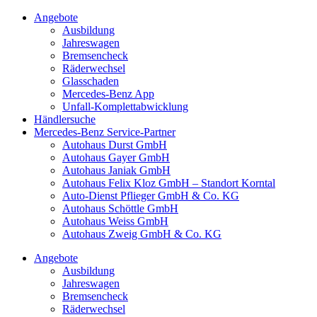
Angebote
Ausbildung
Jahreswagen
Bremsencheck
Räderwechsel
Glasschaden
Mercedes-Benz App
Unfall-Komplettabwicklung
Händlersuche
Mercedes-Benz Service-Partner
Autohaus Durst GmbH
Autohaus Gayer GmbH
Autohaus Janiak GmbH
Autohaus Felix Kloz GmbH – Standort Korntal
Auto-Dienst Pflieger GmbH & Co. KG
Autohaus Schöttle GmbH
Autohaus Weiss GmbH
Autohaus Zweig GmbH & Co. KG
Angebote
Ausbildung
Jahreswagen
Bremsencheck
Räderwechsel