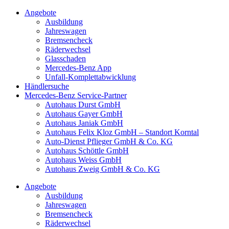
Angebote
Ausbildung
Jahreswagen
Bremsencheck
Räderwechsel
Glasschaden
Mercedes-Benz App
Unfall-Komplettabwicklung
Händlersuche
Mercedes-Benz Service-Partner
Autohaus Durst GmbH
Autohaus Gayer GmbH
Autohaus Janiak GmbH
Autohaus Felix Kloz GmbH – Standort Korntal
Auto-Dienst Pflieger GmbH & Co. KG
Autohaus Schöttle GmbH
Autohaus Weiss GmbH
Autohaus Zweig GmbH & Co. KG
Angebote
Ausbildung
Jahreswagen
Bremsencheck
Räderwechsel