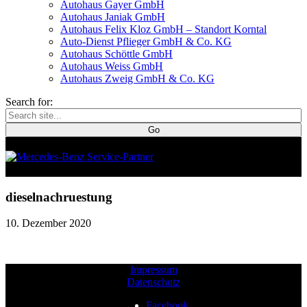
Autohaus Gayer GmbH
Autohaus Janiak GmbH
Autohaus Felix Kloz GmbH – Standort Korntal
Auto-Dienst Pflieger GmbH & Co. KG
Autohaus Schöttle GmbH
Autohaus Weiss GmbH
Autohaus Zweig GmbH & Co. KG
Search for:
dieselnachruestung
10. Dezember 2020
Impressum
Datenschutz
Facebook