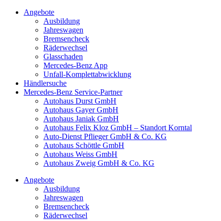
Angebote
Ausbildung
Jahreswagen
Bremsencheck
Räderwechsel
Glasschaden
Mercedes-Benz App
Unfall-Komplettabwicklung
Händlersuche
Mercedes-Benz Service-Partner
Autohaus Durst GmbH
Autohaus Gayer GmbH
Autohaus Janiak GmbH
Autohaus Felix Kloz GmbH – Standort Korntal
Auto-Dienst Pflieger GmbH & Co. KG
Autohaus Schöttle GmbH
Autohaus Weiss GmbH
Autohaus Zweig GmbH & Co. KG
Angebote
Ausbildung
Jahreswagen
Bremsencheck
Räderwechsel