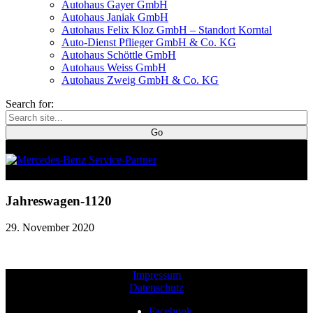
Autohaus Gayer GmbH
Autohaus Janiak GmbH
Autohaus Felix Kloz GmbH – Standort Korntal
Auto-Dienst Pflieger GmbH & Co. KG
Autohaus Schöttle GmbH
Autohaus Weiss GmbH
Autohaus Zweig GmbH & Co. KG
Search for:
Jahreswagen-1120
29. November 2020
Impressum
Datenschutz
Facebook