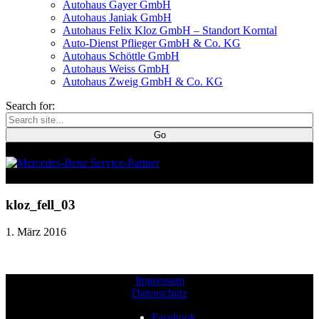
Autohaus Gayer GmbH
Autohaus Janiak GmbH
Autohaus Felix Kloz GmbH – Standort Korntal
Auto-Dienst Pflieger GmbH & Co. KG
Autohaus Schöttle GmbH
Autohaus Weiss GmbH
Autohaus Zweig GmbH & Co. KG
Search for:
kloz_fell_03
1. März 2016
Impressum
Datenschutz
Facebook