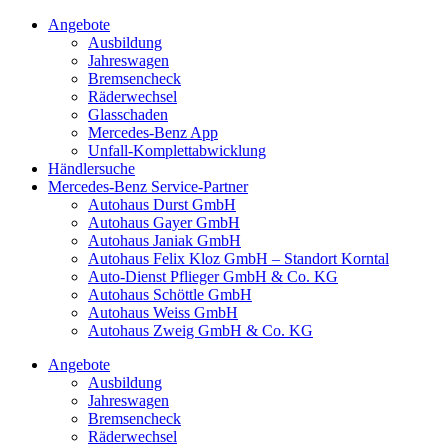
Angebote
Ausbildung
Jahreswagen
Bremsencheck
Räderwechsel
Glasschaden
Mercedes-Benz App
Unfall-Komplettabwicklung
Händlersuche
Mercedes-Benz Service-Partner
Autohaus Durst GmbH
Autohaus Gayer GmbH
Autohaus Janiak GmbH
Autohaus Felix Kloz GmbH – Standort Korntal
Auto-Dienst Pflieger GmbH & Co. KG
Autohaus Schöttle GmbH
Autohaus Weiss GmbH
Autohaus Zweig GmbH & Co. KG
Angebote
Ausbildung
Jahreswagen
Bremsencheck
Räderwechsel