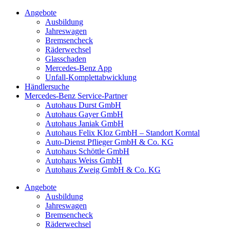
Angebote
Ausbildung
Jahreswagen
Bremsencheck
Räderwechsel
Glasschaden
Mercedes-Benz App
Unfall-Komplettabwicklung
Händlersuche
Mercedes-Benz Service-Partner
Autohaus Durst GmbH
Autohaus Gayer GmbH
Autohaus Janiak GmbH
Autohaus Felix Kloz GmbH – Standort Korntal
Auto-Dienst Pflieger GmbH & Co. KG
Autohaus Schöttle GmbH
Autohaus Weiss GmbH
Autohaus Zweig GmbH & Co. KG
Angebote
Ausbildung
Jahreswagen
Bremsencheck
Räderwechsel