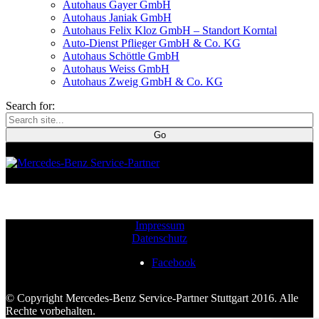
Autohaus Gayer GmbH
Autohaus Janiak GmbH
Autohaus Felix Kloz GmbH – Standort Korntal
Auto-Dienst Pflieger GmbH & Co. KG
Autohaus Schöttle GmbH
Autohaus Weiss GmbH
Autohaus Zweig GmbH & Co. KG
Search for:
Impressum
Datenschutz
Facebook
© Copyright Mercedes-Benz Service-Partner Stuttgart 2016. Alle
Rechte vorbehalten.