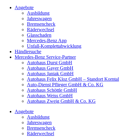
Angebote
Ausbildung
Jahreswagen
Bremsencheck
Räderwechsel
Glasschaden
Mercedes-Benz App
Unfall-Komplettabwicklung
Händlersuche
Mercedes-Benz Service-Partner
Autohaus Durst GmbH
Autohaus Gayer GmbH
Autohaus Janiak GmbH
Autohaus Felix Kloz GmbH – Standort Korntal
Auto-Dienst Pflieger GmbH & Co. KG
Autohaus Schöttle GmbH
Autohaus Weiss GmbH
Autohaus Zweig GmbH & Co. KG
Angebote
Ausbildung
Jahreswagen
Bremsencheck
Räderwechsel