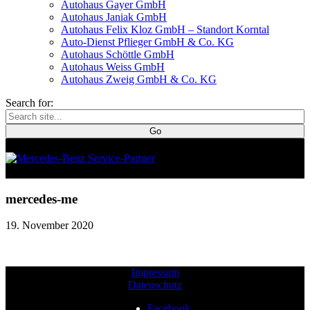
Autohaus Gayer GmbH
Autohaus Janiak GmbH
Autohaus Felix Kloz GmbH – Standort Korntal
Auto-Dienst Pflieger GmbH & Co. KG
Autohaus Schöttle GmbH
Autohaus Weiss GmbH
Autohaus Zweig GmbH & Co. KG
Search for:
mercedes-me
19. November 2020
Impressum
Datenschutz
Facebook