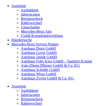
Angebote
Ausbildung
Jahreswagen
Bremsencheck
Räderwechsel
Glasschaden
Mercedes-Benz App
Unfall-Komplettabwicklung
Händlersuche
Mercedes-Benz Service-Partner
Autohaus Durst GmbH
Autohaus Gayer GmbH
Autohaus Janiak GmbH
Autohaus Felix Kloz GmbH – Standort Korntal
Auto-Dienst Pflieger GmbH & Co. KG
Autohaus Schöttle GmbH
Autohaus Weiss GmbH
Autohaus Zweig GmbH & Co. KG
Angebote
Ausbildung
Jahreswagen
Bremsencheck
Räderwechsel