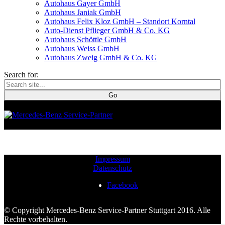
Autohaus Gayer GmbH
Autohaus Janiak GmbH
Autohaus Felix Kloz GmbH – Standort Korntal
Auto-Dienst Pflieger GmbH & Co. KG
Autohaus Schöttle GmbH
Autohaus Weiss GmbH
Autohaus Zweig GmbH & Co. KG
Search for:
Impressum
Datenschutz
Facebook
© Copyright Mercedes-Benz Service-Partner Stuttgart 2016. Alle
Rechte vorbehalten.