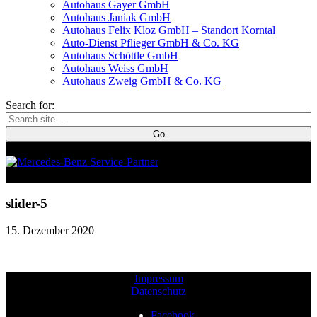
Autohaus Gayer GmbH
Autohaus Janiak GmbH
Autohaus Felix Kloz GmbH – Standort Korntal
Auto-Dienst Pflieger GmbH & Co. KG
Autohaus Schöttle GmbH
Autohaus Weiss GmbH
Autohaus Zweig GmbH & Co. KG
Search for:
slider-5
15. Dezember 2020
Impressum
Datenschutz
Facebook