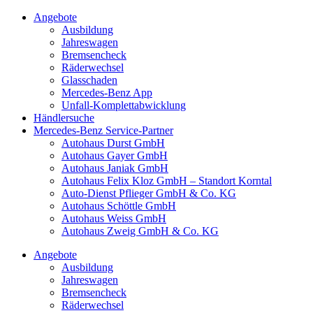
Angebote
Ausbildung
Jahreswagen
Bremsencheck
Räderwechsel
Glasschaden
Mercedes-Benz App
Unfall-Komplettabwicklung
Händlersuche
Mercedes-Benz Service-Partner
Autohaus Durst GmbH
Autohaus Gayer GmbH
Autohaus Janiak GmbH
Autohaus Felix Kloz GmbH – Standort Korntal
Auto-Dienst Pflieger GmbH & Co. KG
Autohaus Schöttle GmbH
Autohaus Weiss GmbH
Autohaus Zweig GmbH & Co. KG
Angebote
Ausbildung
Jahreswagen
Bremsencheck
Räderwechsel