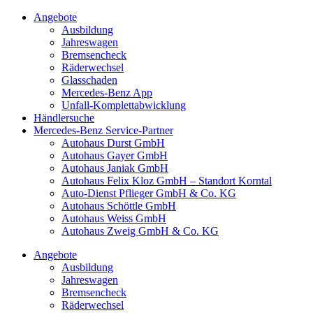
Angebote
Ausbildung
Jahreswagen
Bremsencheck
Räderwechsel
Glasschaden
Mercedes-Benz App
Unfall-Komplettabwicklung
Händlersuche
Mercedes-Benz Service-Partner
Autohaus Durst GmbH
Autohaus Gayer GmbH
Autohaus Janiak GmbH
Autohaus Felix Kloz GmbH – Standort Korntal
Auto-Dienst Pflieger GmbH & Co. KG
Autohaus Schöttle GmbH
Autohaus Weiss GmbH
Autohaus Zweig GmbH & Co. KG
Angebote
Ausbildung
Jahreswagen
Bremsencheck
Räderwechsel