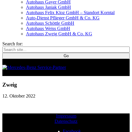
Autohaus Gayer GmbH
Autohaus Janiak GmbH
Autohaus Felix Kloz GmbH – Standort Korntal
Auto-Dienst Pflieger GmbH & Co. KG
Autohaus Schöttle GmbH
Autohaus Weiss GmbH
Autohaus Zweig GmbH & Co. KG
Search for:
Zweig
12. Oktober 2022
Impressum
Datenschutz
Facebook